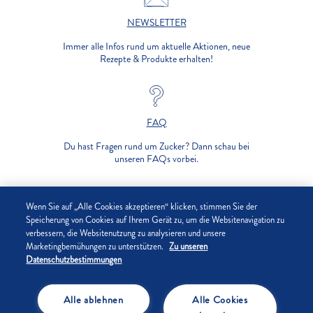
NEWSLETTER
Immer alle Infos rund um aktuelle Aktionen, neue
Rezepte & Produkte erhalten!
FAQ
Du hast Fragen rund um Zucker? Dann schau bei
unseren FAQs vorbei.
UNTERNEHMEN
Wenn Sie auf „Alle Cookies akzeptieren“ klicken, stimmen Sie der
Speicherung von Cookies auf Ihrem Gerät zu, um die Websitenavigation zu
verbessern, die Websitenutzung zu analysieren und unsere
DATENSCHUTZ
Marketingbemühungen zu unterstützen.
Zu unseren
Datenschutzbestimmungen
IMPRESSUM
Alle ablehnen
Alle Cookies
COOKIE-EINSTELLUNGEN