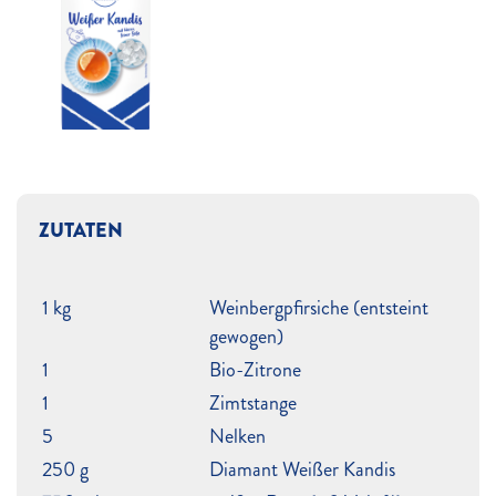
ZUTATEN
1 kg
Weinbergpfirsiche (entsteint
gewogen)
1
Bio-Zitrone
1
Zimtstange
5
Nelken
250 g
Diamant Weißer Kandis