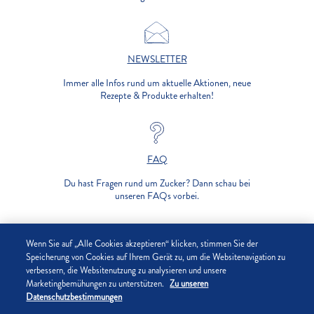
NEWSLETTER
Immer alle Infos rund um aktuelle Aktionen, neue
Rezepte & Produkte erhalten!
FAQ
Du hast Fragen rund um Zucker? Dann schau bei
unseren FAQs vorbei.
UNTERNEHMEN
Wenn Sie auf „Alle Cookies akzeptieren“ klicken, stimmen Sie der
Speicherung von Cookies auf Ihrem Gerät zu, um die Websitenavigation zu
verbessern, die Websitenutzung zu analysieren und unsere
DATENSCHUTZ
Marketingbemühungen zu unterstützen.
Zu unseren
Datenschutzbestimmungen
IMPRESSUM