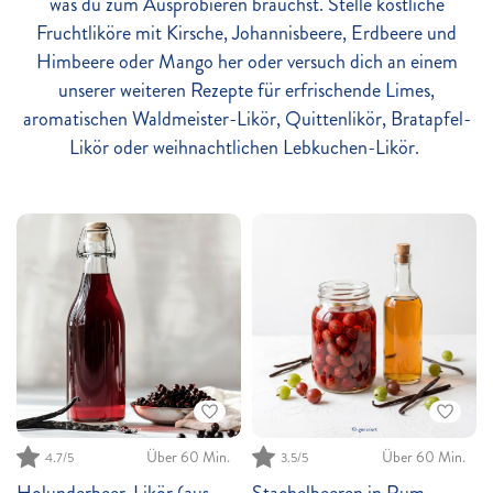
was du zum Ausprobieren brauchst. Stelle köstliche
Fruchtliköre mit Kirsche, Johannisbeere, Erdbeere und
Himbeere oder Mango her oder versuch dich an einem
unserer weiteren Rezepte für erfrischende Limes,
aromatischen Waldmeister-Likör, Quittenlikör, Bratapfel-
Likör oder weihnachtlichen Lebkuchen-Likör.
Über 60 Min.
Über 60 Min.
4.7
/5
3.5
/5
Holunderbeer-Likör (aus
Stachelbeeren in Rum