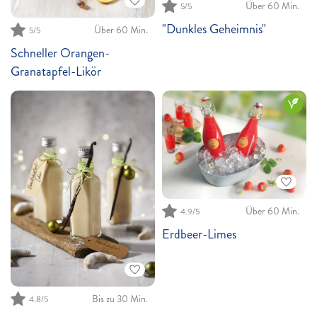
Über 60 Min.
5
/5
"Dunkles Geheimnis"
Über 60 Min.
5
/5
Schneller Orangen-
Granatapfel-Likör
Über 60 Min.
4.9
/5
Erdbeer-Limes
Bis zu 30 Min.
4.8
/5