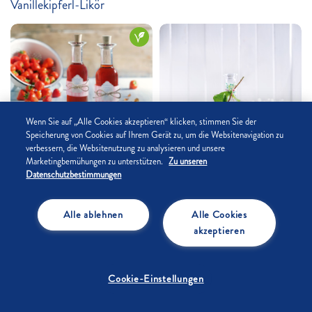
Vanillekipferl-Likör
Wenn Sie auf „Alle Cookies akzeptieren“ klicken, stimmen Sie der
Speicherung von Cookies auf Ihrem Gerät zu, um die Websitenavigation zu
Über 60 Min.
5
/5
verbessern, die Websitenutzung zu analysieren und unsere
Marketingbemühungen zu unterstützen.
Zu unseren
Erdbeer-Vanille-Likör
Datenschutzbestimmungen
Alle ablehnen
Alle Cookies
Über 60 Min.
4
/5
akzeptieren
Minz-Likör
Cookie-Einstellungen