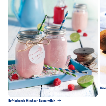
Kiw
Erfrischende Himbeer-Buttermilch