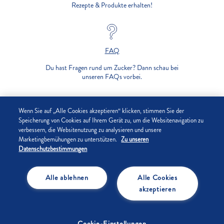
Rezepte & Produkte erhalten!
FAQ
Du hast Fragen rund um Zucker? Dann schau bei
unseren FAQs vorbei.
UNTERNEHMEN
Wenn Sie auf „Alle Cookies akzeptieren“ klicken, stimmen Sie der
Speicherung von Cookies auf Ihrem Gerät zu, um die Websitenavigation zu
verbessern, die Websitenutzung zu analysieren und unsere
DATENSCHUTZ
Marketingbemühungen zu unterstützen.
Zu unseren
Datenschutzbestimmungen
IMPRESSUM
Alle ablehnen
Alle Cookies
COOKIE-EINSTELLUNGEN
akzeptieren
Cookie-Einstellungen