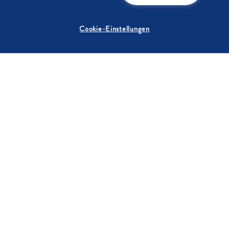
Bis zu 15 Min.
4.6
/5
Cookie-Einstellungen
Rhabarber-Sirup
Über 60 Min.
5
/5
Holunderblüten-Orangen-
Sirup