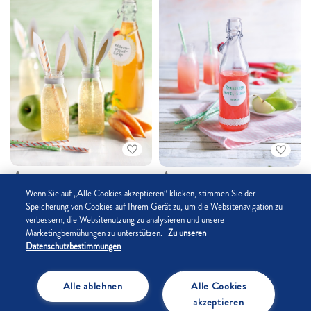
Bis zu 15 Min.
Bis zu 15 Min.
3.3
/5
5
/5
Wenn Sie auf „Alle Cookies akzeptieren“ klicken, stimmen Sie der
Möhren-Apfel-Sirup
Rhabarber-Apfel-Sirup
Speicherung von Cookies auf Ihrem Gerät zu, um die Websitenavigation zu
verbessern, die Websitenutzung zu analysieren und unsere
Marketingbemühungen zu unterstützen.
Zu unseren
Datenschutzbestimmungen
Alle ablehnen
Alle Cookies
akzeptieren