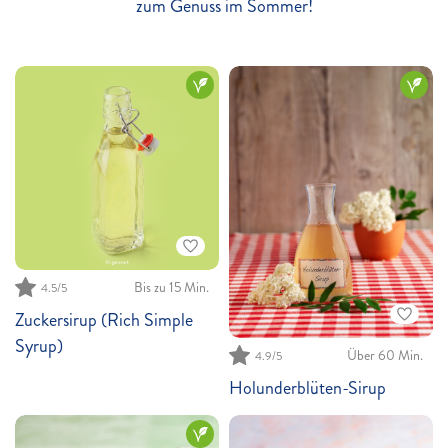
zum Genuss im Sommer!
Bis zu 15 Min.
4.5
/5
Zuckersirup (Rich Simple
Syrup)
Über 60 Min.
4.9
/5
Holunderblüten-Sirup