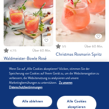
Über 60 Min.
5
/5
Über 60 Min.
4.7
/5
Christmas Rosmarin Spritz
Waldmeister-Bowle Rosé
Community +
Wenn Sie auf „Alle Cookies akzeptieren“ klicken, stimmen Sie der
Speicherung von Cookies auf Ihrem Gerät zu, um die Websitenavigation zu
verbessern, die Websitenutzung zu analysieren und unsere
Marketingbemühungen zu unterstützen.
Zu unseren
Datenschutzbestimmungen
Alle ablehnen
Alle Cookies
Bis zu 30 Min.
5
/5
akzeptieren