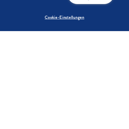
Bramble
Cookie-Einstellungen
Bis zu 30 Min.
5
/5
Halloween-Cocktail
„Hexengebräu“