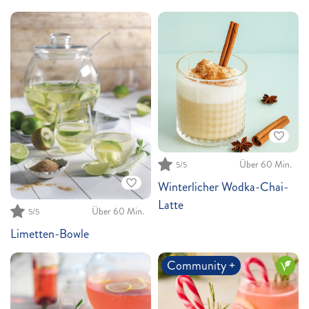
Über 60 Min.
5
/5
Winterlicher Wodka-Chai-
Latte
Über 60 Min.
5
/5
Limetten-Bowle
Community +