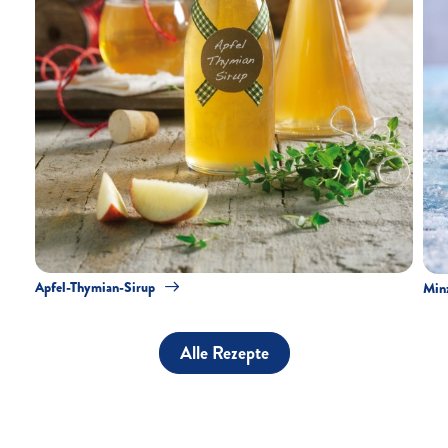
Apfel-Thymian-Sirup
Min
Alle Rezepte