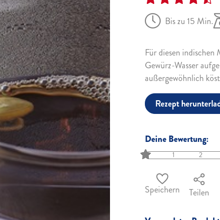
Bis zu 15 Min.
Für diesen indischen 
Gewürz-Wasser aufgeb
außergewöhnlich köst
Rezept herunterla
Deine Bewertung:
1
2
Speichern
Teilen