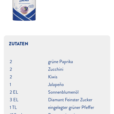
ZUTATEN
2
grüne Paprika
2
Zucchini
2
Kiwis
1
Jalapeño
2 EL
Sonnenblumenöl
3 EL
Diamant Feinster Zucker
1 TL
eingelegter grüner Pfeffer