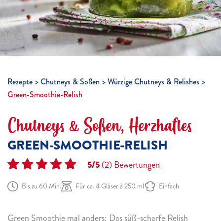
Rezepte
Chutneys & Soßen
Würzige Chutneys & Relishes
Green-Smoothie-Relish
Chutneys & Soßen, Herzhaftes
GREEN-SMOOTHIE-RELISH
5/5
(2)
Bewertungen
Bis zu 60 Min.
Für ca. 4 Gläser à 250 ml
Einfach
Green Smoothie mal anders: Das süß-scharfe Relish