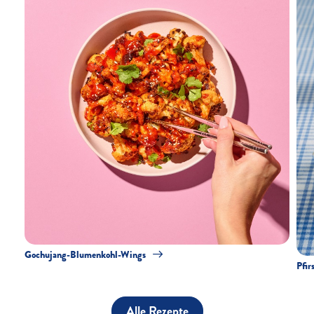
Gochujang-Blumenkohl-Wings
Pfir
Alle Rezepte