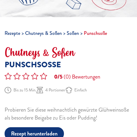
Rezepte
Chutneys & Soßen
Soßen
Punschsoße
Chutneys & Soßen
PUNSCHSOSSE
0/5
(0)
Bewertungen
Bis zu 15 Min.
4 Portionen
Einfach
Probieren Sie diese weihnachtlich gewürzte Glühweinsoße
als besondere Beigabe zu Eis oder Pudding!
Rezept herunterladen