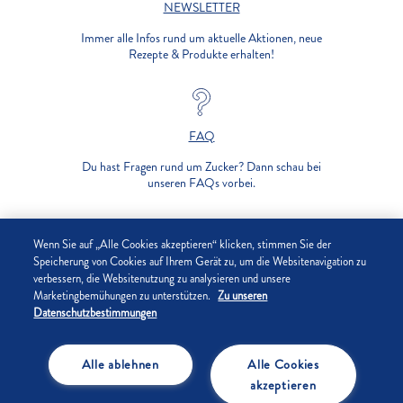
NEWSLETTER
Immer alle Infos rund um aktuelle Aktionen, neue
Rezepte & Produkte erhalten!
FAQ
Du hast Fragen rund um Zucker? Dann schau bei
unseren FAQs vorbei.
UNTERNEHMEN
Wenn Sie auf „Alle Cookies akzeptieren“ klicken, stimmen Sie der
Speicherung von Cookies auf Ihrem Gerät zu, um die Websitenavigation zu
verbessern, die Websitenutzung zu analysieren und unsere
DATENSCHUTZ
Marketingbemühungen zu unterstützen.
Zu unseren
Datenschutzbestimmungen
IMPRESSUM
Alle ablehnen
Alle Cookies
COOKIE-EINSTELLUNGEN
akzeptieren