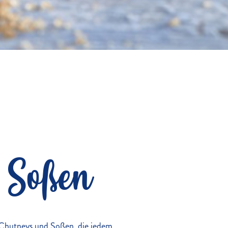
e Soßen
 Chutneys und Soßen, die jedem