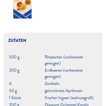
ZUTATEN
500 g
Rhabarber (vorbereitet
gewogen)
300 g
Erdbeeren (vorbereitet
gewogen)
4
Zwiebeln
50 g
getrocknete Aprikosen
1 Stück
frischer Ingwer (walnussgroß)
350 g
Diamant Grümmel Kandis