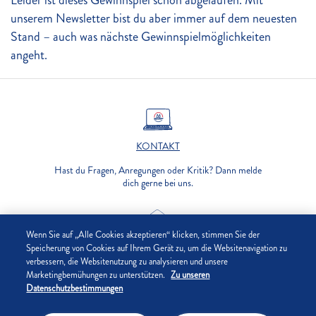
Leider ist dieses Gewinnspiel schon abgelaufen. Mit
unserem Newsletter bist du aber immer auf dem neuesten
Stand – auch was nächste Gewinnspielmöglichkeiten
angeht.
KONTAKT
Hast du Fragen, Anregungen oder Kritik? Dann melde
dich gerne bei uns.
Wenn Sie auf „Alle Cookies akzeptieren“ klicken, stimmen Sie der
NEWSLETTER
Speicherung von Cookies auf Ihrem Gerät zu, um die Websitenavigation zu
verbessern, die Websitenutzung zu analysieren und unsere
Immer alle Infos rund um aktuelle Aktionen, neue
Marketingbemühungen zu unterstützen.
Zu unseren
Rezepte & Produkte erhalten!
Datenschutzbestimmungen