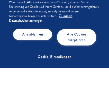
Wenn Sie auf „Alle Cookies akzeptieren“ klicken, stimmen Sie der
Noch nicht registriert?
Speicherung von Cookies auf Ihrem Gerät zu, um die Websitenavigation zu
verbessern, die Websitenutzung zu analysieren und unsere
Marketingbemühungen zu unterstützen.
Zu unseren
Datenschutzbestimmungen
Alle ablehnen
Alle Cookies
akzeptieren
KONTAKT
Hast du Fragen, Anregungen oder Kritik? Dann melde
dich gerne bei uns.
Cookie-Einstellungen
NEWSLETTER
Immer alle Infos rund um aktuelle Aktionen, neue
Rezepte & Produkte erhalten!